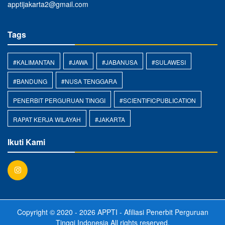
apptijakarta2@gmail.com
Tags
#KALIMANTAN
#JAWA
#JABANUSA
#SULAWESI
#BANDUNG
#NUSA TENGGARA
PENERBIT PERGURUAN TINGGI
#SCIENTIFICPUBLICATION
RAPAT KERJA WILAYAH
#JAKARTA
Ikuti Kami
Copyright © 2020 - 2026
APPTI - Afiliasi Penerbit Perguruan
Tinggi Indonesia
All rights reserved.